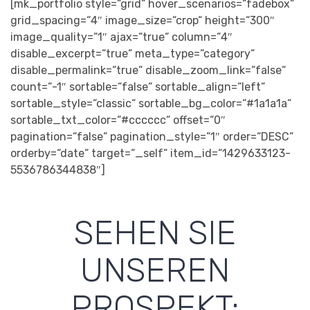
[mk_portfolio style=“grid“ hover_scenarios=“fadebox“
grid_spacing=“4″ image_size=“crop“ height=“300″
image_quality=“1″ ajax=“true“ column=“4″
disable_excerpt=“true“ meta_type=“category“
disable_permalink=“true“ disable_zoom_link=“false“
count=“-1″ sortable=“false“ sortable_align=“left“
sortable_style=“classic“ sortable_bg_color=“#1a1a1a“
sortable_txt_color=“#cccccc“ offset=“0″
pagination=“false“ pagination_style=“1″ order=“DESC“
orderby=“date“ target=“_self“ item_id=“1429633123-
5536786344838″]
SEHEN SIE
UNSEREN
PROSPEKT: